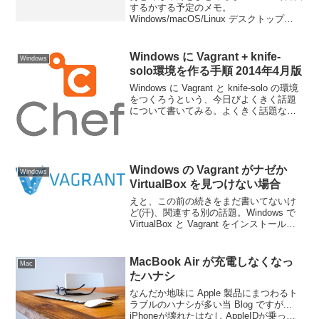
するかする予定のメモ。
Windows/macOS/Linux デスクトップ
KeePassXC KeeWebブラウザ拡張
(Chrome/Firefox) KeePass TuskAndroid
...
Windows に Vagrant + knife-
Windows
solo環境を作る手順 2014年4月版
Windows に Vagrant と knife-solo の環境
をつくろうという、今日びよくきく話題
について書いてみる。よくきく話題なの
になぜわざわざ改めて書くのか。なぜ
2014年４月版なのか。ググれば同じ話題
の Blog の記事はわん...
Windows の Vagrant がナゼか
Windows
VirtualBox を見つけない場合
えと、この前の続きをまだ書いてないけ
ど(汗)、関連する別の話題。Windows で
VirtualBox と Vagrant をインストールし
て、それなりに設定してから「vagrant
up」すると、以下のエラーになることが
ある。
MacBook Air が充電しなくなっ
Mac
たハナシ
なんだか地味に Apple 製品にまつわるト
ラブルのハナシが多い当 Blog ですが...
iPhoneが壊れたはなし AppleIDが乗っ取