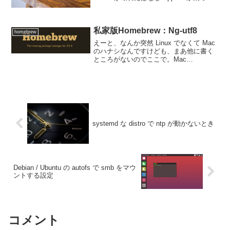
られた？ことの顛末そういや最近ちょー
なんの iPod nano も壊れて修理してもら
ったのだったよ...
私家版Homebrew：Ng-utf8
homebrew
えーと、なんか突然 Linux でなくて Mac
のハナシなんですけども、まあ他に書く
ところがないのでここで。Mac
Homebrew 用に、UTF-8 対応パッチ適用
済みの Nihongo micro Gnu emacs をパッ
ケージしま...
systemd な distro で ntp が動かないとき
Debian / Ubuntu の autofs で smb をマウ
ントする設定
コメント