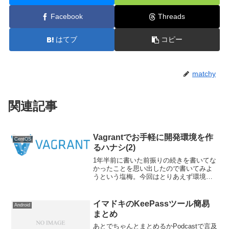
Facebook
Threads
はてブ
コピー
matchy
関連記事
Vagrantでお手軽に開発環境を作
CentOS
るハナシ(2)
1年半前に書いた前振りの続きを書いてな
かったことを思い出したので書いてみよ
うという塩梅。今回はとりあえず環境だ
け作ろう。まずは Windows なひとも
Mac なひとも、Oracle VM VirtualBox を
インストールしよう。Li...
イマドキのKeePassツール簡易
Android
まとめ
あとでちゃんとまとめるかPodcastで言及