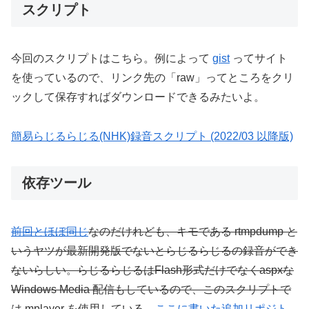
スクリプト
今回のスクリプトはこちら。例によって
gist
ってサイト
を使っているので、リンク先の「raw」ってところをクリ
ックして保存すればダウンロードできるみたいよ。
簡易らじるらじる(NHK)録音スクリプト (2022/03 以降版)
依存ツール
前回とほぼ同じ
なのだけれども、キモである rtmpdump と
いうヤツが最新開発版でないとらじるらじるの録音ができ
ないらしい。らじるらじるはFlash形式だけでなくaspxな
Windows Media 配信もしているので、このスクリプトで
は mplayer を使用している。
ここに書いた追加リポジト