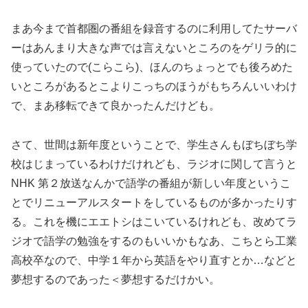
まあ今まで首都圏の番組を録音するのに利用してたサーバ
ーはあんまり大きな声では言えないところのをゲリラ的に
使っていたので(こらこら)、ほんのちょっとでも後ろめた
いところがあるとこよりこっちのほうがもちろんいいわけ
で、まあ移転できて良かったんだけども。
さて、世間は新年度ということで、学生さんもぼちぼち学
校はじまっているわけだけれども、ラジオに関して言うと
NHK 第２放送なんかで語学の番組が新しい年度というこ
とでリニューアルスタートをしているものが多かったりす
る。これを機にエエトシはこいているけれども、改めてラ
ジオで語学の勉強をするのもいいかもなあ、こちとら工業
高校卒なので、中学１年から英語をやり直すとか…などと
夢想するのであった＜夢想するだけかい。