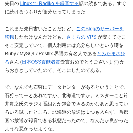
先日の
Linux で Radiko を録音する
話の続きである。すぐ
に続けるつもりが随分たってしまった。
これまた先日書いたことだけど、
このBlogのサーバーを
移転
したわけなんだけども、
さくらの VPS
が安くてそこ
そこ安定していて、個人利用には充分らしいという噂を
Ruby / MySQL / Postfix 界隈の有名人である
とみたまさひ
ろ
さん (
日本OSS貢献者賞
受賞おめでとうございます) か
らおききしていたので、そこにしたのである。
で、なんでも石狩にデータセンターがあるということで、
石狩ってーとあれですか、北海道ですか。ミスターこと鈴
井貴之氏のラジオ番組とか録音できるのかなあと思ってい
ろいろ試したところ、北海道の放送は１つも入らず、首都
圏の放送が録音できる状態だったので、なんだか良かった
ような悪かったような。