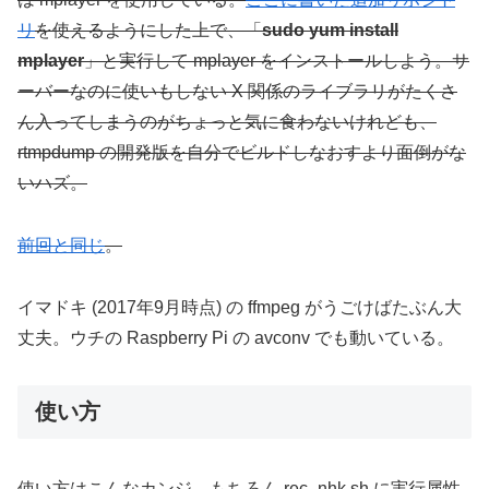
リ
を使えるようにした上で、「
sudo yum install
mplayer
」と実行して mplayer をインストールしよう。サ
ーバーなのに使いもしない X 関係のライブラリがたくさ
ん入ってしまうのがちょっと気に食わないけれども、
rtmpdump の開発版を自分でビルドしなおすより面倒がな
いハズ。
前回と同じ
。
イマドキ (2017年9月時点) の ffmpeg がうごけばたぶん大
丈夫。ウチの Raspberry Pi の avconv でも動いている。
使い方
使い方はこんなカンジ。もちろん rec_nhk.sh に実行属性