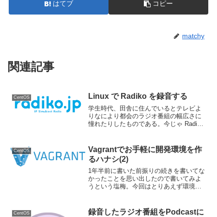
はてブ
コピー
matchy
関連記事
Linux で Radiko を録音する
CentOS
学生時代、田舎に住んでいるとテレビよ
りなにより都会のラジオ番組の幅広さに
憧れたりしたものである。今じゃ Radiko
というのもあって、条件さえそれなりに
揃えられれば田舎に住んでいるまま都会
のラジオをエアチェックできるようにな
Vagrantでお手軽に開発環境を作
CentOS
った。ああ、も...
るハナシ(2)
1年半前に書いた前振りの続きを書いてな
かったことを思い出したので書いてみよ
うという塩梅。今回はとりあえず環境だ
け作ろう。まずは Windows なひとも
Mac なひとも、Oracle VM VirtualBox を
インストールしよう。Li...
録音したラジオ番組をPodcastに
CentOS