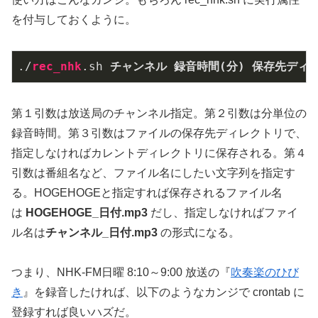
を付与しておくように。
./
rec_nhk
.sh
チャンネル
録音時間(分)
保存先ディ
第１引数は放送局のチャンネル指定。第２引数は分単位の
録音時間。第３引数はファイルの保存先ディレクトリで、
指定しなければカレントディレクトリに保存される。第４
引数は番組名など、ファイル名にしたい文字列を指定す
る。HOGEHOGEと指定すれば保存されるファイル名
は
HOGEHOGE_日付.mp3
だし、指定しなければファイ
ル名は
チャンネル_日付.mp3
の形式になる。
つまり、NHK-FM日曜 8:10～9:00 放送の『
吹奏楽のひび
き
』を録音したければ、以下のようなカンジで crontab に
登録すれば良いハズだ。