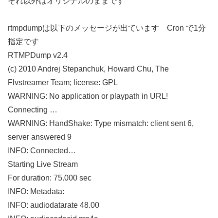
それ以外はオリジナルのままです
rtmpdumpは以下のメッセージが出ています Cron で1分
指定です
RTMPDump v2.4
(c) 2010 Andrej Stepanchuk, Howard Chu, The
Flvstreamer Team; license: GPL
WARNING: No application or playpath in URL!
Connecting …
WARNING: HandShake: Type mismatch: client sent 6,
server answered 9
INFO: Connected…
Starting Live Stream
For duration: 75.000 sec
INFO: Metadata:
INFO: audiodatarate 48.00