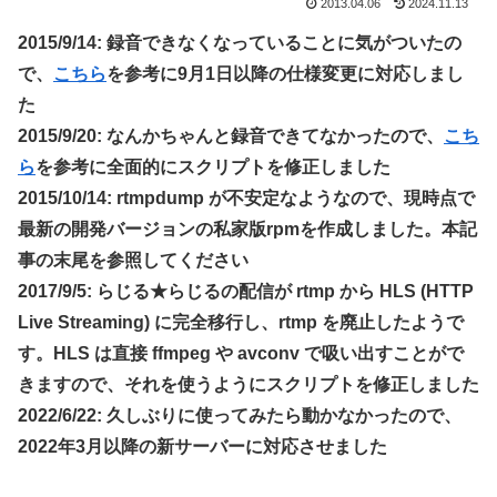
2013.04.06
2024.11.13
2015/9/14: 録音できなくなっていることに気がついたの
で、
こちら
を参考に9月1日以降の仕様変更に対応しまし
た
2015/9/20: なんかちゃんと録音できてなかったので、
こち
ら
を参考に全面的にスクリプトを修正しました
2015/10/14: rtmpdump が不安定なようなので、現時点で
最新の開発バージョンの私家版rpmを作成しました。本記
事の末尾を参照してください
2017/9/5: らじる★らじるの配信が rtmp から HLS (HTTP
Live Streaming) に完全移行し、rtmp を廃止したようで
す。HLS は
直接 ffmpeg や avconv で吸い出すことがで
きますので、それを使うように
スクリプトを修正しました
2022/6/22: 久しぶりに使ってみたら動かなかったので、
2022年3月以降の新サーバーに対応させました