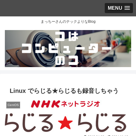
MENU
まっちーさんのテックよりなBlog
Linux でらじる★らじるも録音しちゃう
CentOS