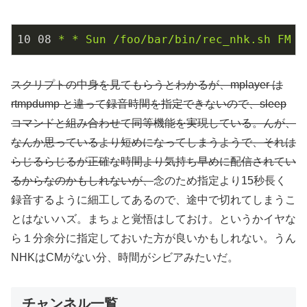
10
08
*
*
Sun
/foo/bar/bin/rec_nhk.sh
FM
5
スクリプトの中身を見てもらうとわかるが、mplayer は
rtmpdump と違って録音時間を指定できないので、sleep
コマンドと組み合わせて同等機能を実現している。んが、
なんか思っているより短めになってしまうようで、それは
らじるらじるが正確な時間より気持ち早めに配信されてい
るからなのかもしれないが、
念のため指定より15秒長く
録音するように細工してあるので、途中で切れてしまうこ
とはないハズ。まちょと覚悟はしておけ。というかイヤな
ら１分余分に指定しておいた方が良いかもしれない。うん
NHKはCMがない分、時間がシビアみたいだ。
チャンネル一覧