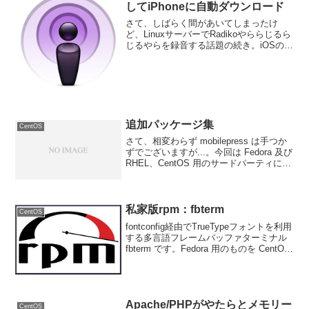
してiPhoneに自動ダウンロード
さて、しばらく間があいてしまったけ
ど、LinuxサーバーでRadikoやららじるら
じるやらを録音する話題の続き。iOSの
Podcastアプリがリリース初期に比べてだ
いぶ使いやすくなったので、録音したラ
ジオ番組をPodcast化してしまおう。...
追加パッケージ集
CentOS
さて、相変わらず mobilepress は手つか
ずでございますが...。今回は Fedora 及び
RHEL、CentOS 用のサードパーティによ
る追加パッケージ集をご紹介しましょ
う。このあたりの情報っていまひとつま
とまってないっつーかな...
私家版rpm：fbterm
CentOS
fontconfig経由でTrueTypeフォントを利用
する多言語フレームバッファターミナル
fbterm です。Fedora 用のものを CentOS
にポートしました。fbterm と fbterm-
udevrules という２つのバイ...
Apache/PHPがやたらとメモリー
CentOS