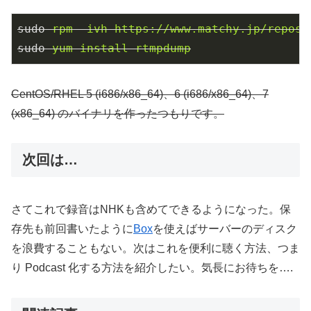
sudo
rpm -ivh https://www.matchy.jp/repos/
sudo
yum install rtmpdump
CentOS/RHEL 5 (i686/x86_64)、6 (i686/x86_64)、7
(x86_64) のバイナリを作ったつもりです。
次回は…
さてこれで録音はNHKも含めてできるようになった。保
存先も前回書いたように
Box
を使えばサーバーのディスク
を浪費することもない。次はこれを便利に聴く方法、つま
り Podcast 化する方法を紹介したい。気長にお待ちを….