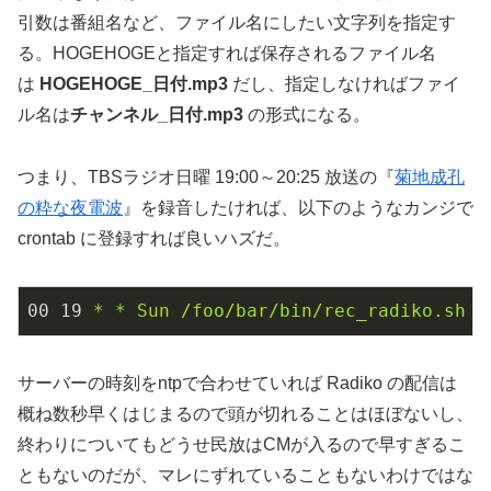
引数は番組名など、ファイル名にしたい文字列を指定す
る。HOGEHOGEと指定すれば保存されるファイル名
は
HOGEHOGE_日付.mp3
だし、指定しなければファイ
ル名は
チャンネル_日付.mp3
の形式になる。
つまり、TBSラジオ日曜 19:00～20:25 放送の『
菊地成孔
の粋な夜電波
』を録音したければ、以下のようなカンジで
crontab に登録すれば良いハズだ。
00
19
*
*
Sun
/foo/bar/bin/rec_radiko
.
sh
T
サーバーの時刻をntpで合わせていれば Radiko の配信は
概ね数秒早くはじまるので頭が切れることはほぼないし、
終わりについてもどうせ民放はCMが入るので早すぎるこ
ともないのだが、マレにずれていることもないわけではな