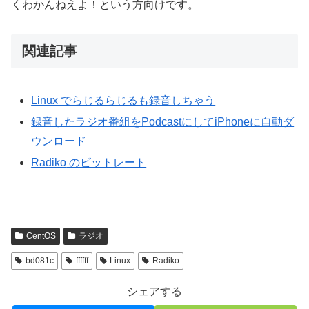
くわかんねえよ！という方向けです。
関連記事
Linux でらじるらじるも録音しちゃう
録音したラジオ番組をPodcastにしてiPhoneに自動ダ
ウンロード
Radiko
のビットレート
CentOS
ラジオ
bd081c
ffffff
Linux
Radiko
シェアする