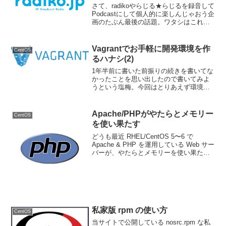
さて、radikoやらじる★らじるを録音して
Podcastにして個人的に楽しんじゃおう企
画のたぶん最後の話題。ワタシはこれら
録音ファイルはビットレート128kbpsの
mp3ファイルにエンコーディングしてい
るわけだけれども、果たしてそれは最
Vagrantでお手軽に開発環境を作
CentOS
適...
るハナシ(2)
1年半前に書いた前振りの続きを書いてな
かったことを思い出したので書いてみよ
うという塩梅。今回はとりあえず環境だ
け作ろう。まずは Windows なひとも
Mac なひとも、Oracle VM VirtualBox を
インストールしよう。Li...
Apache/PHPがやたらとメモリー
CentOS
を使い果たす
どうも最近 RHEL/CentOS 5〜6 で
Apache & PHP を運用している Web サー
バーが、やたらとメモリーを使い果たす
ような気がする。もうスワップまで使い
果たして OOM Killer が発動してかろうじ
て kernel...
私家版 rpm の使い方
CentOS
当サイトで公開している nosrc.rpm な私