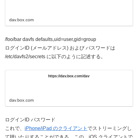
dav.box.com
/foo/bar
davfs
defaults
,
uid=user
,
gid=group
ログインID (メールアドレス) および パスワードは
/etc/davfs2/secrets に以下のように記述する。
https://dav.box.com/dav
dav.box.com
ログインID パスワード
これで、
iPhone/iPad のクライアント
でストリーミングし
て聴いたりすることができる。この、iOS クライアントで