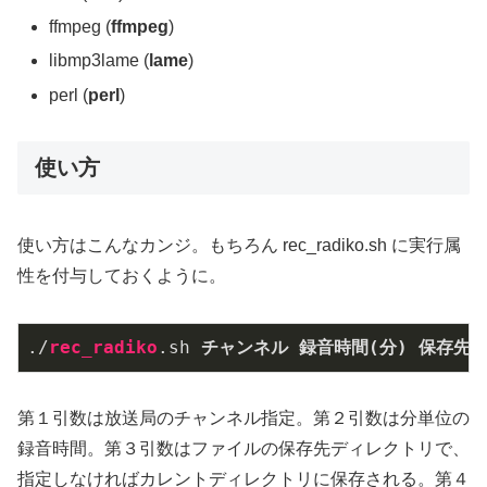
ffmpeg
(
ffmpeg
)
libmp3lame (
lame
)
perl (
perl
)
使い方
使い方はこんなカンジ。もちろん rec_radiko.sh に実行属
性を付与しておくように。
./
rec_radiko
.sh
チャンネル
録音時間(分)
保存先デ
第１引数は放送局のチャンネル指定。第２引数は分単位の
録音時間。第３引数はファイルの保存先ディレクトリで、
指定しなければカレントディレクトリに保存される。第４