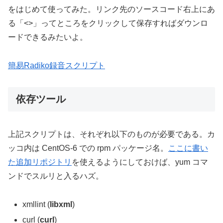
をはじめて使ってみた。リンク先のソースコード右上にあ
る「<>」ってところをクリックして保存すればダウンロ
ードできるみたいよ。
簡易Radiko録音スクリプト
依存ツール
上記スクリプトは、それぞれ以下のものが必要である。カ
ッコ内は CentOS-6 での rpm パッケージ名。
ここに書い
た追加リポジトリ
を使えるようにしておけば、yum コマ
ンドでスルリと入るハズ。
xmllint
(
libxml
)
curl
(
curl
)