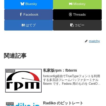
Bluesky
Misskey
Facebook
Threads
はてブ
コピー
matchy
関連記事
私家版rpm：fbterm
CentOS
fontconfig経由でTrueTypeフォントを利用
する多言語フレームバッファターミナル
fbterm です。Fedora 用のものを CentOS
にポートしました。fbterm と fbterm-
udevrules という２つのバイ...
Radiko のビットレート
ラジオ