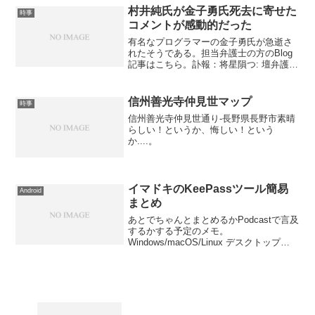
村井純氏が金子勇氏死去に寄せた
時事
コメントが感動的だった
有名なプログラマーの金子勇氏が急逝さ
れたそうである。担当弁護士の方のBlog
記事はこちら。訃報：将星隕つ: 壇弁護士
の事務室「担当弁護士」というからには
何らかのトラブルがあった方ではないか
と思われるかもしれないが、まあそのと
信州善光寺仲見世マップ
時事
おりで、世間を騒...
信州善光寺仲見世通り-長野県長野市素晴
らしい！というか、悔しい！という
か....。
イマドキのKeePassツール簡易
Android
まとめ
あとでちゃんとまとめるかPodcastで言及
するかする予定のメモ。
Windows/macOS/Linux デスクトップ
KeePassXC KeeWebブラウザ拡張
(Chrome/Firefox) KeePass TuskAndroid
...