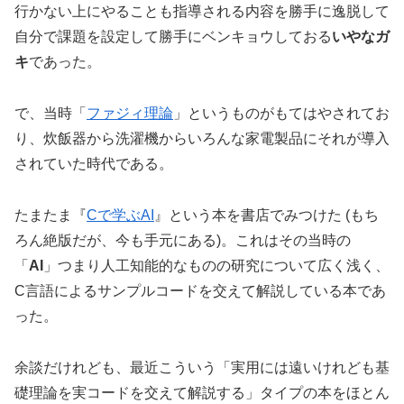
行かない上にやることも指導される内容を勝手に逸脱して
自分で課題を設定して勝手にベンキョウしておる
いやなガ
キ
であった。
で、当時「
ファジィ理論
」というものがもてはやされてお
り、炊飯器から洗濯機からいろんな家電製品にそれが導入
されていた時代である。
たまたま『
Cで学ぶAI
』という本を書店でみつけた (もち
ろん絶版だが、今も手元にある)。これはその当時の
「
AI
」つまり人工知能的なものの研究について広く浅く、
C言語によるサンプルコードを交えて解説している本であ
った。
余談だけれども、最近こういう「実用には遠いけれども基
礎理論を実コードを交えて解説する」タイプの本をほとん