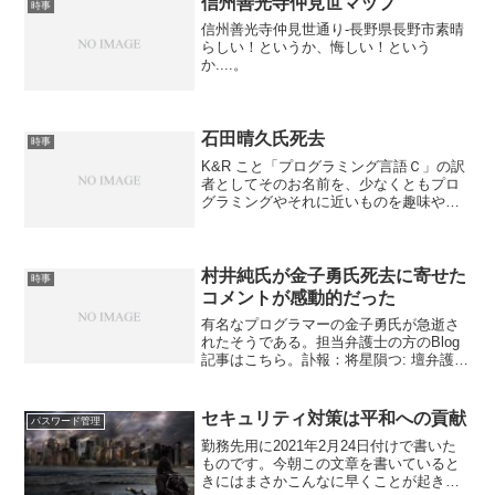
信州善光寺仲見世マップ
時事
信州善光寺仲見世通り-長野県長野市素晴
らしい！というか、悔しい！という
か....。
石田晴久氏死去
時事
K&R こと「プログラミング言語Ｃ」の訳
者としてそのお名前を、少なくともプロ
グラミングやそれに近いものを趣味や職
業にしている方なら一度は目にしたこと
があるであろう、石田晴久氏が永眠され
たそうです。IT総合学部長 石田晴久の
逝去について謹んで...
村井純氏が金子勇氏死去に寄せた
時事
コメントが感動的だった
有名なプログラマーの金子勇氏が急逝さ
れたそうである。担当弁護士の方のBlog
記事はこちら。訃報：将星隕つ: 壇弁護士
の事務室「担当弁護士」というからには
何らかのトラブルがあった方ではないか
と思われるかもしれないが、まあそのと
セキュリティ対策は平和への貢献
パスワード管理
おりで、世間を騒...
勤務先用に2021年2月24日付けで書いた
ものです。今朝この文章を書いていると
きにはまさかこんなに早くことが起きる