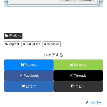
Windows
Vagrant
VirtualBox
Windows
シェアする
Bluesky
Misskey
Facebook
Threads
はてブ
コピー
matchy