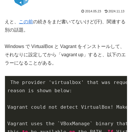
2014.05.23
2024.11.13
えと、
この前
の続きをまだ書いてないけど(汗)、関連する
別の話題。
Windows で VirtualBox と Vagrant をインストールして、
それなりに設定してから「vagrant up」すると、以下のエ
ラーになることがある。
 The provider 'virtualbox' that was reques
reason is shown below:

Vagrant could not detect VirtualBox! Make 
Vagrant uses the `VBoxManage` binary that 
this 
to
 be available 
on
 the PATH. 
If
 Virtu