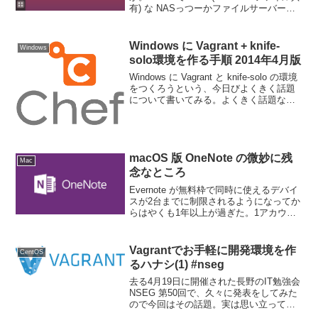
有) な NASっつーかファイルサーバーの
共有フォルダを自動マウントするための
設定方法のメモである。これ、解説して
いるサイトは結構あるんだけど、/e...
Windows に Vagrant + knife-
Windows
solo環境を作る手順 2014年4月版
Windows に Vagrant と knife-solo の環境
をつくろうという、今日びよくきく話題
について書いてみる。よくきく話題なの
になぜわざわざ改めて書くのか。なぜ
2014年４月版なのか。ググれば同じ話題
の Blog の記事はわん...
macOS 版 OneNote の微妙に残
Mac
念なところ
Evernote が無料枠で同時に使えるデバイ
スが2台までに制限されるようになってか
らはやくも1年以上が過ぎた。1アカウン
トで共有できるデバイスが2台までという
のなら、複数のアカウントで1つのノート
を共有すればいいじゃない、というひと
Vagrantでお手軽に開発環境を作
CentOS
もいる...
るハナシ(1) #nseg
去る4月19日に開催された長野のIT勉強会
NSEG 第50回で、久々に発表をしてみた
ので今回はその話題。実は思い立って勤
務先用にある社内ツールを作っていたの