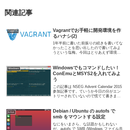
関連記事
Vagrantでお手軽に開発環境を作
CentOS
るハナシ(2)
1年半前に書いた前振りの続きを書いてな
かったことを思い出したので書いてみよ
うという塩梅。今回はとりあえず環境だ
け作ろう。まずは Windows なひとも
Mac なひとも、Oracle VM VirtualBox を
インストールしよう。Li...
Windowsでもコマンドしたい！
Windows
ConEmuとMSYS2を入れてみよ
う
この記事は NSEG Advent Calendar 2015
参加記事です。ていうか今日の分がエン
トリーされていないので慌てて書きまし
た(汗なんだかんだ言って、今の MacOS
はほぼ UNIX だし、最近の Web 系の開発
ツールはやれ...
Debian / Ubuntu の autofs で
Linux
smb をマウントする設定
なにをいまさら、な話題かもしれない
が。autofs で SMB (Windows ファイル共