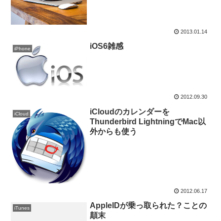
2013.01.14
iOS6雑感
iPhone
2012.09.30
iCloudのカレンダーを
iCloud
Thunderbird LightningでMac以
外からも使う
2012.06.17
AppleIDが乗っ取られた？ことの
iTunes
顛末