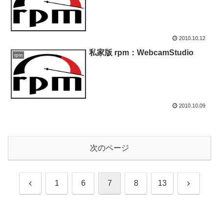
2010.10.12
私家版 rpm：WebcamStudio
rpm
2010.10.09
次のページ
前
次
1
6
7
8
13
へ
へ