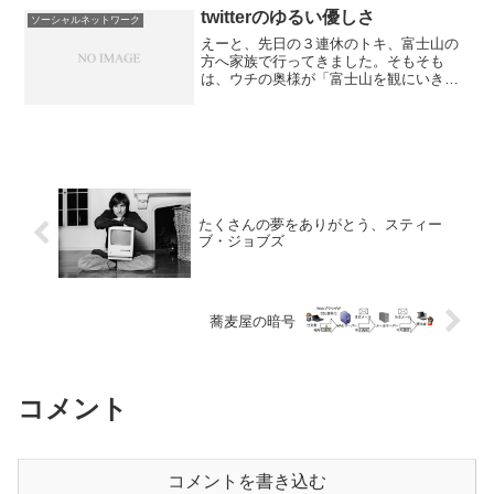
はだいた...
twitterのゆるい優しさ
ソーシャルネットワーク
えーと、先日の３連休のトキ、富士山の
方へ家族で行ってきました。そもそも
は、ウチの奥様が「富士山を観にいきた
い！」とのたまわれたことが発端。
たくさんの夢をありがとう、スティー
ブ・ジョブズ
蕎麦屋の暗号
コメント
コメントを書き込む