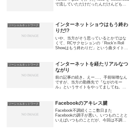
で流していただけだったんだけんども、
ふと思い立っていろいろつぶやいてみ
た。で、メイワクもかえりみずに public
timelin...
インターネットショウはもう終わ
ソーシャルネットワーク
りだ!?
いや、当方がそう思っているとかではな
くて、RCサクセションの「Rock’n Roll
Showはもう終わりだ」という曲タイトル
とかけてみただけなんだけどね。ITメデ
ィアにこういう記事が出てた。『日本の
Webは「残念」 梅田望夫さんに聞く
インターネットを経たリアルなつ
ソーシャルネットワーク
（前...
ながり
前の記事の続き。えー....、手前味噌なん
ですが、当方の勤務先で『ながのモー
ル』というサイトをやってましてね。信
州でご活躍されるさまざまな企業様や商
店主様などなどが、信州の名産品を中心
にさまざまな商品を販売されているショ
Facebookのアキレス腱
ソーシャルネットワーク
ッピングモールサイト...
Facebook不調続くここ数日また
Facebookの調子が悪い。いつものことと
いえばいつものことだが、今回は不調が
長い。今回の不調は、コメントや「いい
ね！」が次々に消えてしまう現象。今回
のというか、またかよである。Facebook