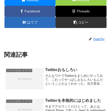
Facebook
Threads
はてブ
コピー
matchy
関連記事
Twitterおもしろい
ソーシャルネットワーク
そんなワケでTwitterをまじめにやってみ
て、これってやっぱしおもしろいもんだ
ということがよくわかった。当方実名を
隠さずにやるので、あんまし喜んでやっ
てるとそのうち会社から「ちゃんとシゴ
トせい！」と怒られそうだが、シゴトも
ちゃんとしてんの...
Twitterを本格的にはじめました
ソーシャルネットワーク
今までアカウントだけとって、あとは
Yahoo! Pipes で作った feed を twitterfeed