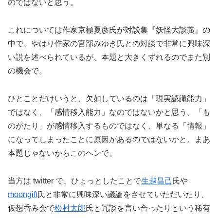
のではないと思う。
これについては作家京極夏彦氏が対談集『妖怪大談義』の
中で、やはり作家の宮部みゆき氏との対談で非常に興味深
い説を述べられているが、本題と大きくずれるのでまた別
の機会で。
ひとことだけいうと、欠如しているのは「現実認識能力」
ではなく、「感情移入能力」なのではないかと思う。「も
のがたり」が感情移入するものではなく、単なる「情報」
になってしまったことに原因があるのではないかと。まあ
本題じゃないからこのヘンで。
当方は twitter で、ひょっとしたことで
生越昌己
氏や
moongift
氏と非常に興味深い議論をさせていただいたり、
仮想呑み会で
松村太郎
氏と冗談を言い合ったりという稀有