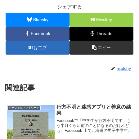
シェアする
Bluesky
Misskey
Facebook
Threads
はてブ
コピー
matchy
関連記事
行方不明と迷惑アプリと善意の結
ソーシャルネットワーク
果
Facebookで「中学生が行方不明です」も
う半月ぐらい前のことになるのだけれど
も、Facebook 上で北海道の男子中学生が
行方不明になったので、情報求むという