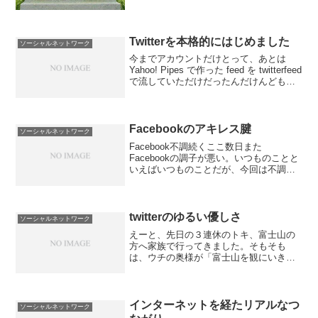
投稿がたくさんシェアされていた。
Twitterを本格的にはじめました
ソーシャルネットワーク
今までアカウントだけとって、あとは
Yahoo! Pipes で作った feed を twitterfeed
で流していただけだったんだけんども、
ふと思い立っていろいろつぶやいてみ
た。で、メイワクもかえりみずに public
timelin...
Facebookのアキレス腱
ソーシャルネットワーク
Facebook不調続くここ数日また
Facebookの調子が悪い。いつものことと
いえばいつものことだが、今回は不調が
長い。今回の不調は、コメントや「いい
ね！」が次々に消えてしまう現象。今回
のというか、またかよである。Facebook
はだいた...
twitterのゆるい優しさ
ソーシャルネットワーク
えーと、先日の３連休のトキ、富士山の
方へ家族で行ってきました。そもそも
は、ウチの奥様が「富士山を観にいきた
い！」とのたまわれたことが発端。
インターネットを経たリアルなつ
ソーシャルネットワーク