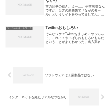
ながり
前の記事の続き。えー....、手前味噌なん
ですが、当方の勤務先で『ながのモー
ル』というサイトをやってましてね。信
州でご活躍されるさまざまな企業様や商
店主様などなどが、信州の名産品を中心
にさまざまな商品を販売されているショ
Twitterおもしろい
ソーシャルネットワーク
ッピングモールサイト...
そんなワケでTwitterをまじめにやってみ
て、これってやっぱしおもしろいもんだ
ということがよくわかった。当方実名を
隠さずにやるので、あんまし喜んでやっ
てるとそのうち会社から「ちゃんとシゴ
トせい！」と怒られそうだが、シゴトも
ちゃんとしてんの...
ソフトウェアは工業製品ではない
インターネットを経たリアルなつながり