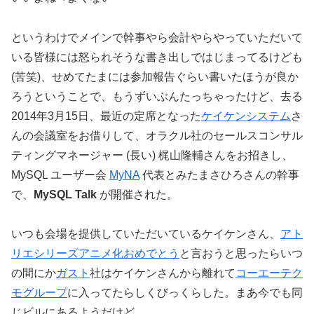
というわけでメインで幹事やら会計やらやっていただいて
いる皆様には怒られそうな書き出しではじまってるけども
(苦笑)、せめてたまには参加報告ぐらい書いたほうが良か
ろうということで、もうずいぶんたっちゃったけど、去る
2014年3月15日、最近の定席となった
ケイケンシステム
さ
んの会議室をお借りして、オラクル社のセールスコンサル
ティングマネージャー (長い) 梶山隆輔さんをお招きし、
MySQL ユーザー会
MyNA
代表とみたまさひろさんの幹事
で、
MySQL Talk
が開催された。
いつも会場を提供していただいているケイケンさん、
アト
リエシリーズアニメ化おめでとう
と言おうと思ったらいつ
の間にか
ガスト
社はケイケンさんから離れて
コーエーテク
モグループ
に入ってたらしくびっくらした。まあ今でも同
じビルにあるようだけど。