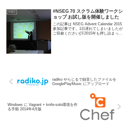
務先用にある社内ツールを作っていたの
で、それについて。ここ最近インターネ
ット上に公開されているWebサイトでア
#NSEG 70 スクラム体験ワークシ
NSEG
プリを稼...
ョップ お試し版を開催しました
この記事は NSEG Advent Calendar 2015
参加記事です。1日遅れてしまいましたが
ご容赦ください(汗2015年も押し詰まった
12月19日、なんとまる１日かけてワーク
ショップを開催させていただきました。
不詳幹事は自称幽霊常...
radiko やらじるで録音したファイルを
GooglePlayMusic にアップロード
Windows に Vagrant + knife-solo環境を作
る手順 2014年4月版