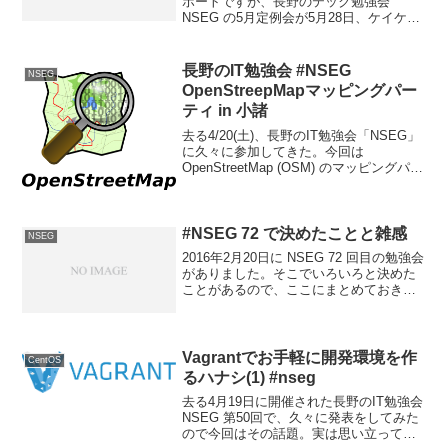
ポートですが、長野のテック勉強会
NSEG の5月定例会が5月28日、ケイケン
システムさんの会議室で開かれました。
今回は前に話があったように、とくに幹
事を決めずにグダグダと、「あれやって
長野のIT勉強会 #NSEG
NSEG
みようか」と話題が...
OpenStreepMapマッピングパー
ティ in 小諸
去る4/20(土)、長野のIT勉強会「NSEG」
に久々に参加してきた。今回は
OpenStreetMap (OSM) のマッピングパー
ティを小諸そば七さんを拠点に行うとい
うことなので、しばらく、いやそれこそ
２年近く参加していなかったワタクシ...
#NSEG 72 で決めたことと雑感
NSEG
2016年2月20日に NSEG 72 回目の勉強会
がありました。そこでいろいろと決めた
ことがあるので、ここにまとめておきま
す。もちろん絶対の決定事項ということ
ではなく、それはおかしいんじゃないか
とか、もっといい手があるということで
あれば、...
Vagrantでお手軽に開発環境を作
CentOS
るハナシ(1) #nseg
去る4月19日に開催された長野のIT勉強会
NSEG 第50回で、久々に発表をしてみた
ので今回はその話題。実は思い立って勤