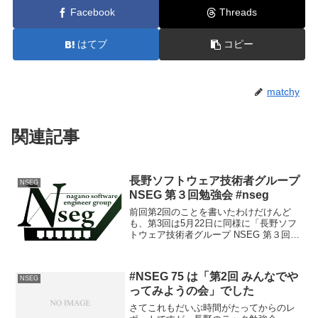
Facebook
Threads
はてブ
コピー
matchy
関連記事
長野ソフトウェア技術者グループ
NSEG
NSEG 第３回勉強会 #nseg
前回第2回のことを書いたわけだけんど
も、第3回は5月22日に同様に「長野ソフ
トウェア技術者グループ NSEG 第３回勉
強会」が行われました。で、当方も参加
してきたのだけど、実はUST配信やら
Twitterやらネット側への配信がうまくい
#NSEG 75 は「第2回 みんなでや
ってい...
NSEG
ってみようの会」でした
さてこれもだいぶ時間がたってからのレ