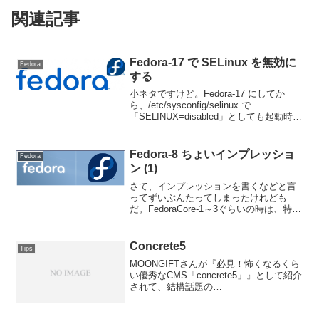
関連記事
Fedora-17 で SELinux を無効に
Fedora
する
小ネタですけど。Fedora-17 にしてか
ら、/etc/sysconfig/selinux で
「SELINUX=disabled」としても起動時に
SELinux が無効になっておらず、なんだ
ろうねコレはと思っていたのだけれど
も。/etc...
Fedora-8 ちょいインプレッショ
Fedora
ン (1)
さて、インプレッションを書くなどと言
ってずいぶんたってしまったけれども
だ。FedoraCore-1～3ぐらいの時は、特に
日本語で使うにはツッコミポイントが結
構あって書かずにおれぬわ！みたいな世
界だったんだけんども、最近はワリとフ
Concrete5
Tips
ツーに使えま...
MOONGIFTさんが『必見！怖くなるくら
い優秀なCMS「concrete5」』として紹介
されて、結構話題の
CMS「Concrete5」。ちょっとお仕事で
ひとつサイトを立ち上げることになった