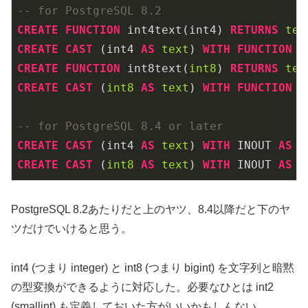
-- for PostgreSQL 8.2
CREATE
FUNCTION
 int4text(int4) 
RETURNS
tex
CREATE
CAST
 (int4 
AS
text
) 
WITH
FUNCTION
 i
CREATE
FUNCTION
 int8text(
int8
) 
RETURNS
tex
CREATE
CAST
 (
int8
AS
text
) 
WITH
FUNCTION
 i
-- for PostgreSQL 8.4 or later
CREATE
CAST
 (int4 
AS
text
) 
WITH
 INOUT 
AS
CREATE
CAST
 (
int8
AS
text
) 
WITH
 INOUT 
AS
PostgreSQL 8.2あたりだと上のヤツ、8.4以降だと下のヤ
ツだけでいけると思う。
int4 (つまり integer) と int8 (つまり bigint) を文字列と暗黙
の型変換ができるように対応した。必要なひとは int2
(smallint) も定義しておいた方がいいかもしんない。