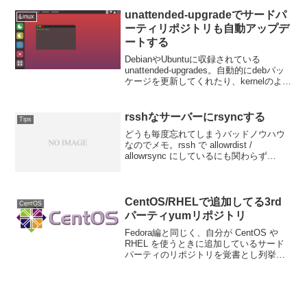
ので、これを使ってみようかと、数日い
じり倒してお...
unattended-upgradeでサードパ
Linux
ーティリポジトリも自動アップデ
ートする
DebianやUbuntuに収録されている
unattended-upgrades。自動的にdebパッ
ケージを更新してくれたり、kernelのよう
な再起動が必要なパッケージに更新があ
った場合はOSのリブートもしてくれると
いう、なかなか便利なヤ...
rsshなサーバーにrsyncする
Tips
どうも毎度忘れてしまうバッドノウハウ
なのでメモ。rssh で allowrdist /
allowrsync にしているにも関わらず
rsync で「rssh insecure -e option in rdist
command line...
CentOS/RHELで追加してる3rd
CentOS
パーティyumリポジトリ
Fedora編と同じく、自分が CentOS や
RHEL を使うときに追加しているサード
パーティのリポジトリを覚書とし列挙し
ておく。ちなみに自分は CentOS/RHEL
はサーバー OS として使っている。デス
クトップ OS として使う...