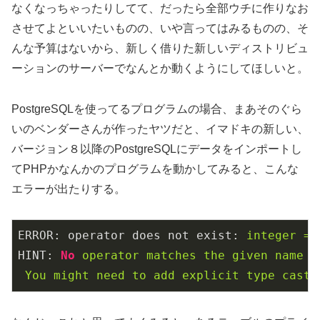
なくなっちゃったりしてて、だったら全部ウチに作りなお
させてよといいたいものの、いや言ってはみるものの、そ
んな予算はないから、新しく借りた新しいディストリビュ
ーションのサーバーでなんとか動くようにしてほしいと。
PostgreSQLを使ってるプログラムの場合、まあそのぐら
いのベンダーさんが作ったヤツだと、イマドキの新しい、
バージョン８以降のPostgreSQLにデータをインポートし
てPHPかなんかのプログラムを動かしてみると、こんな
エラーが出たりする。
ERROR: operator does not exist:
integer
=
HINT:
No
operator
matches
the
given
name
a
You
might
need
to
add
explicit
type
casts