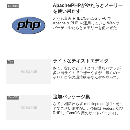
界だったんだけんども、最近はワリとフ
Apache/PHPがやたらとメモリー
CentOS
ツーに使えま...
を使い果たす
どうも最近 RHEL/CentOS 5〜6 で
Apache & PHP を運用している Web サー
バーが、やたらとメモリーを使い果たす
ような気がする。もうスワップまで使い
果たして OOM Killer が発動してかろうじ
て kernel...
ライトなテキストエディタ
Tips
さて、なにかとワリとコア目なハナシが
多い当サイトでごぜーやすが、最近のっ
そりと自宅の環境構築なんぞをやってる
こともありまして、ちょっとした TIPS
みたいなハナシも書いてみようかと、そ
んな塩梅。あんまし UNIX 系 OS を使っ
たことの...
追加パッケージ集
CentOS
さて、相変わらず mobilepress は手つか
ずでございますが...。今回は Fedora 及び
RHEL、CentOS 用のサードパーティによ
る追加パッケージ集をご紹介しましょ
う。このあたりの情報っていまひとつま
とまってないっつーかな...