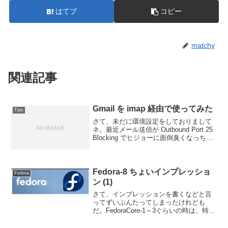
はてブ
コピー
matchy
関連記事
Gmail を imap 経由で使ってみた
Tips
さて、未だに環境設定をしておりまして
ネ。最近メール送信が Outbound Port 25
Blocking でヒジョーに面倒臭くなっちゃ
って、自宅サーバーをメール送信サーバ
ーとするのは最早ナンセンスと言って良
いのではないかという有様なのと...
Fedora-8 ちょいインプレッショ
Fedora
ン (1)
さて、インプレッションを書くなどと言
ってずいぶんたってしまったけれども
だ。FedoraCore-1～3ぐらいの時は、特に
日本語で使うにはツッコミポイントが結
構あって書かずにおれぬわ！みたいな世