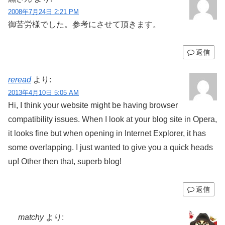
2008年7月24日 2:21 PM
御苦労様でした。参考にさせて頂きます。
返信
reread
より:
2013年4月10日 5:05 AM
Hi, I think your website might be having browser
compatibility issues. When I look at your blog site in Opera,
it looks fine but when opening in Internet Explorer, it has
some overlapping. I just wanted to give you a quick heads
up! Other then that, superb blog!
返信
matchy
より: