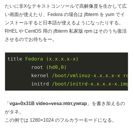
たいに非Xなテキストコンソールで高解像度を生かして広
い画面が使えたり、Fedora の場合は jfbterm を yum でイ
ンストールすると日本語が使えるようになったりする。
RHEL や CentOS 用の jfbterm 私家版 rpm はそのうち復活
させるのでお待ちをー。
title
Fedora (x.x.x.x-x)
root
(hd0,0)
kernel
/boot/vmlinuz-x.x.x.x-x ro 
initrd
/boot/initrd-x.x.x.x-x.img
「
vga=0x31B video=vesa:mtrr,ywrap
」を書き加えるの
がタネ。
この例では 1280×1024 のフルカラーモードになる。