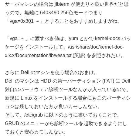
サーバマシンの場合は jfbterm が使えりゃ良い世界だと思
うので、無難に 640×480 256色モードつまり
「vga=0x301 ～」とすることをおすすめしますがね。
「vga=～」に渡すべき値は、yum とかで kernel-docs パッ
ケージをインストールして、/usr/share/doc/kernel-doc-
x.x.x/Documentation/fb/vesa.txt (英語) を参照されたい。
さらに Dell のマシンを使う場合のおまけ。
Dell のマシンは HDD の第一パーティション (FAT) に Dell
独自のハードウェア診断ツールなんかが入っているので、
新規に Linux をインストールする場合にもこのパーティシ
ョンは残しておいた方が良いカモしんない。
そして、/etc/grub に以下のように書いておくことで、
GRUB のメニューから診断ツールを起動できるようにし
ておくと安心カモしんない。