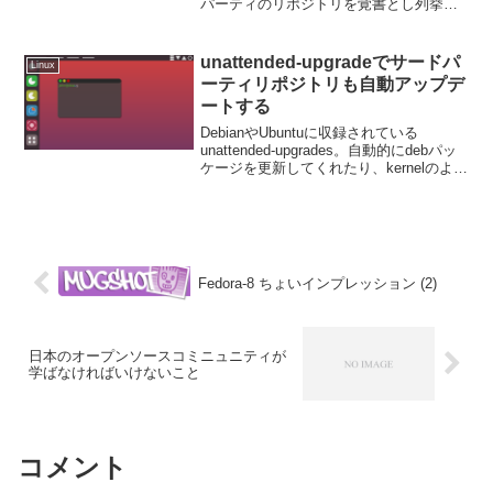
パーティのリポジトリを覚書とし列挙し
ておく。ちなみに自分は CentOS/RHEL
はサーバー OS として使っている。デス
クトップ OS として使う...
unattended-upgradeでサードパ
Linux
ーティリポジトリも自動アップデ
ートする
DebianやUbuntuに収録されている
unattended-upgrades。自動的にdebパッ
ケージを更新してくれたり、kernelのよう
な再起動が必要なパッケージに更新があ
った場合はOSのリブートもしてくれると
いう、なかなか便利なヤ...
Fedora-8 ちょいインプレッション (2)
日本のオープンソースコミニュニティが
学ばなければいけないこと
コメント