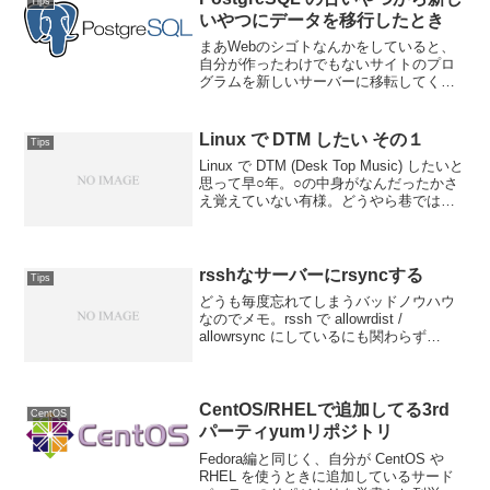
Tips
いやつにデータを移行したとき
まあWebのシゴトなんかをしていると、
自分が作ったわけでもないサイトのプロ
グラムを新しいサーバーに移転してくれ
なんつー依頼を受けることがある。実際
問題これいつから放ってあるんだよ？み
たいな、プログラム作ったベンダーはと
Linux で DTM したい その１
Tips
もかく、サーバーをレン...
Linux で DTM (Desk Top Music) したいと
思って早○年。○の中身がなんだったかさ
え覚えていない有様。どうやら巷ではホ
ビーとしての DTM が再ブームのよう
で、これはいわゆる初音ミク効果だけで
はないようで、海外でも、例...
rsshなサーバーにrsyncする
Tips
どうも毎度忘れてしまうバッドノウハウ
なのでメモ。rssh で allowrdist /
allowrsync にしているにも関わらず
rsync で「rssh insecure -e option in rdist
command line...
CentOS/RHELで追加してる3rd
CentOS
パーティyumリポジトリ
Fedora編と同じく、自分が CentOS や
RHEL を使うときに追加しているサード