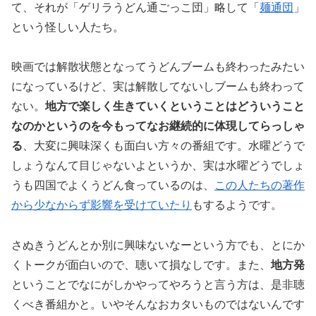
て、それが「ゲリラうどん通ごっこ団」略して「
麺通団
」
という怪しい人たち。
映画では解散状態となってうどんブームも終わったみたい
になっているけど、実は解散してないしブームも終わって
ない。
地方で楽しく生きていくということはどういうこと
なのかというのを今もってなお継続的に体現してらっしゃ
る
、大変に興味深くも面白い方々の番組です。水曜どうで
しょうなんて目じゃないよというか、実は水曜どうでしょ
うも四国でよくうどん食っているのは、
この人たちの著作
から少なからず影響を受けていたり
もするようです。
さぬきうどんとか別に興味ないなーという方でも、とにか
くトークが面白いので、聴いて損なしです。また、
地方発
ということでなにがしかやってやろうと言う方は、是非聴
くべき番組かと。いやそんなおカタいものではないんです