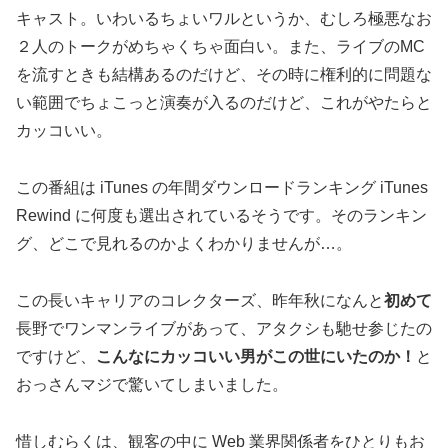
キャスト。いわいるちょいワルというか、むしろ極悪なお
２人のトークがめちゃくちゃ面白い。また、ライブのMC
を流すときも結構あるのだけど、その時に権利的に問題な
い範囲でちょこっと演奏が入るのだけど、これがやたらと
カッコいい。
この番組は iTunes の年間ダウンロードランキング iTunes
Rewind に何度も選出されているそうです。そのランキン
グ、どこで見れるのかよくわかりませんが…。
この長いキャリアのコレクターズ、昨年秋になんと
初めて
長野でワンマンライブがあって、アタクシも馳せ参じたの
ですけど、
こんなにカッコいい男がこの世にいたのか！
と
おっさんマジで驚いてしまいました。
惜しむらくは、観客の中に Web 業界関係者をひとりもお