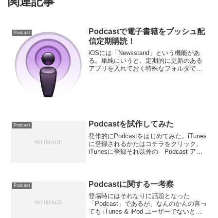
関連記事
Podcastで電子書籍をプッシュ配
Podcast
信定期購読！
iOSには「Newsstand」という機能があ
る。単純にいうと、定期的に更新のある
アプリを入れておく特殊なフォルダで、
対応したアプリは更新があるとプッシュ
で通知されて、内容を更新できる。それ
以外はフツーのアプリである。で、これ
は雑誌などの定...
Podcastを試作してみた
Podcast
発作的にPodcastをはじめてみた。iTunes
に登録されるかたはコチラをクリック。
iTunesに登録それ以外の Podcast アプ
リをお使いの方はこちらの URI を登録し
てけださい。Podcast なんか使ってェ
よ！という方。とり...
Podcastに関する一考察
Podcast
登場時にはそれなりに話題となった
「Podcast」であるが、なんのかんの言っ
ても iTunes & iPod ユーザーでないと、