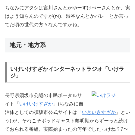
ちなみにアタシは宮川さんとかゆーすけべーさんとか、実
はよう知らんのですが(ｫｨ)、渋谷なんとかバレーとか言っ
てた頃の世代の方々なんですかね。
地元・地方系
いけいけすざかインターネットラジオ「いけラ
ジ」
長野県須坂市公認の市民ポータルサ
イト「
いけいけすざか
」(ちなみに自
治体としての須坂市公式サイトは「
いきいきすざか
」とい
う) が、それこそポッドキャスト黎明期からずーっと続け
ておられる番組。実際始まったの何年でしたっけね？7〜