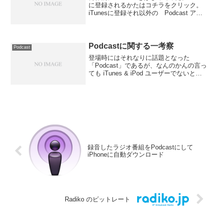
に登録されるかたはコチラをクリック。
iTunesに登録それ以外の Podcast アプ
リをお使いの方はこちらの URI を登録し
てけださい。Podcast なんか使ってェ
よ！という方。とり...
Podcastに関する一考察
Podcast
登場時にはそれなりに話題となった
「Podcast」であるが、なんのかんの言っ
ても iTunes & iPod ユーザーでないと、
わざーざ面倒なツールを使ったり変換を
かけたりして、iPod でない携帯プレーヤ
ーや携帯電話でまで聴こうというヒト...
録音したラジオ番組をPodcastにして
iPhoneに自動ダウンロード
Radiko のビットレート