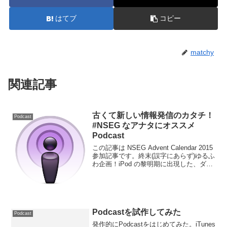
はてブ
コピー
matchy
関連記事
古くて新しい情報発信のカタチ！
Podcast
#NSEG なアナタにオススメ
Podcast
この記事は NSEG Advent Calendar 2015
参加記事です。終末(誤字にあらず)ゆるふ
わ企画！iPod の黎明期に出現した、ダウ
ンロード型の音声メディア「ポッドキャ
スト」。日本ではあまり盛り上がらなか
ったものの、ここ数年テ...
Podcastを試作してみた
Podcast
発作的にPodcastをはじめてみた。iTunes