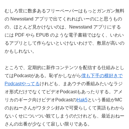
むしろ世に数多あるフリーペーパーはもっとガンガン無料
の Newsstand アプリで出てくれればいーのにと思うもの
の、ほとんど見かけないのは、Newsstand アプリにする
には PDF やら EPUB のような電子書籍ではなく、いわい
るアプリとして作らないといけないわけで、敷居が高いの
かもしれない。
ところで、定期的に新作コンテンツを配信する仕組みとし
てはPodcastがある。恥ずかしながら
僕も下手の横好きで
Podcastやってる
けれども、まあウチの番組みたいなラジ
オ形式だけでなくてビデオPodcastもあったりする。アメ
リカのギーク向けビデオPodcastの
Hak5
という番組がMC
のおねーさんがワタクシ好みで可愛らしくて英語もわから
ないくせについつい観てしまうのだけれども、最近おねー
さんの出番が少なくて寂しい限りである。