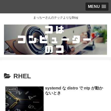
MENU
まっちーさんのテックよりなBlog
RHEL
systemd な distro で ntp が動か
CentOS
ないとき