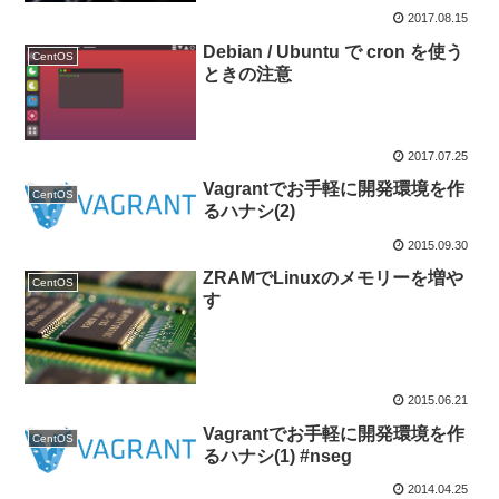
2017.08.15
Debian / Ubuntu で cron を使う
CentOS
ときの注意
2017.07.25
Vagrantでお手軽に開発環境を作
CentOS
るハナシ(2)
2015.09.30
ZRAMでLinuxのメモリーを増や
CentOS
す
2015.06.21
Vagrantでお手軽に開発環境を作
CentOS
るハナシ(1) #nseg
2014.04.25