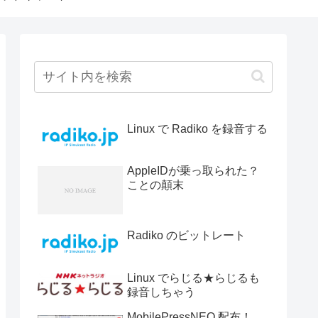
Linux で Radiko を録音する
AppleIDが乗っ取られた？
ことの顛末
Radiko のビットレート
Linux でらじる★らじるも
録音しちゃう
MobilePressNEO 配布！