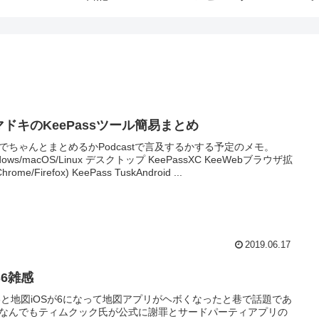
マドキのKeePassツール簡易まとめ
でちゃんとまとめるかPodcastで言及するかする予定のメモ。
dows/macOS/Linux デスクトップ KeePassXC KeeWebブラウザ拡
hrome/Firefox) KeePass TuskAndroid ...
2019.06.17
S6雑感
S6と地図iOSが6になって地図アプリがヘボくなったと巷で話題であ
なんでもティムクック氏が公式に謝罪とサードパーティアプリの