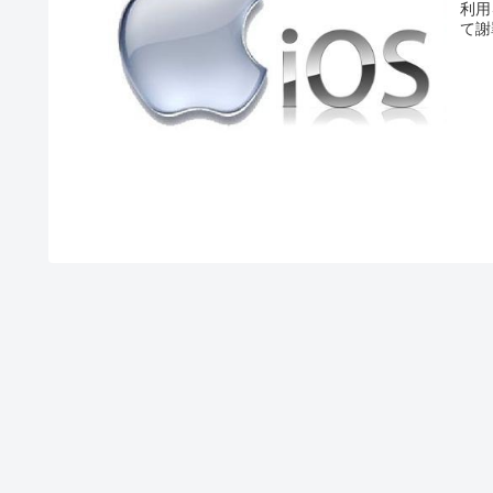
利用
て謝