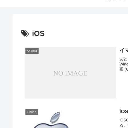
iOS
イ
Android
あと
Win
張 (C
iO
iPhone
iO
る。