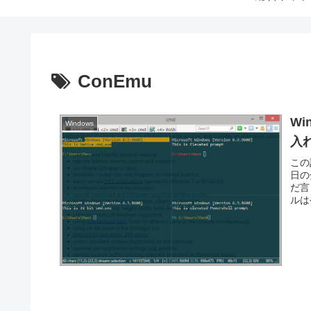
ConEmu
Wi
Windows
入
この記
日の
だ言
ルはや