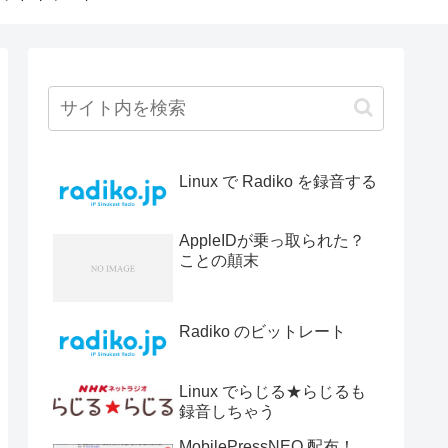
Linux で Radiko を録音する
AppleIDが乗っ取られた？
ことの顛末
Radiko のビットレート
Linux でらじる★らじるも
録音しちゃう
MobilePressNEO 配布！