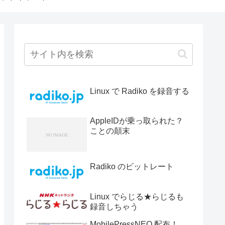
Linux で Radiko を録音する
AppleIDが乗っ取られた？
ことの顛末
Radiko のビットレート
Linux でらじる★らじるも
録音しちゃう
MobilePressNEO 配布！