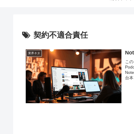
契約不適合責任
No
業界ネタ
この
Po
No
台本